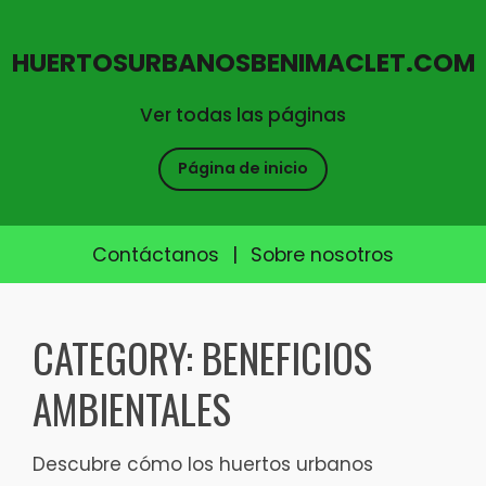
HUERTOSURBANOSBENIMACLET.COM
Ver todas las páginas
Página de inicio
Contáctanos
|
Sobre nosotros
Skip
to
CATEGORY:
BENEFICIOS
content
AMBIENTALES
Descubre cómo los huertos urbanos