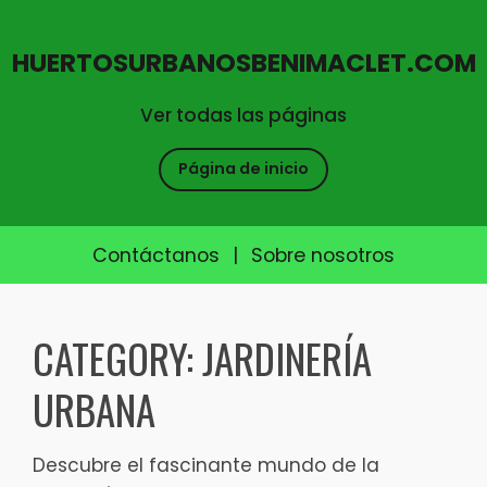
HUERTOSURBANOSBENIMACLET.COM
Ver todas las páginas
Página de inicio
Contáctanos
|
Sobre nosotros
Skip
to
CATEGORY:
JARDINERÍA
content
URBANA
Descubre el fascinante mundo de la