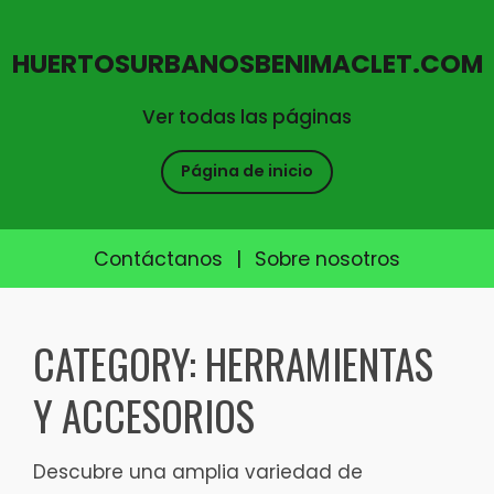
HUERTOSURBANOSBENIMACLET.COM
Ver todas las páginas
Página de inicio
Contáctanos
|
Sobre nosotros
Skip
to
CATEGORY:
HERRAMIENTAS
content
Y ACCESORIOS
Descubre una amplia variedad de