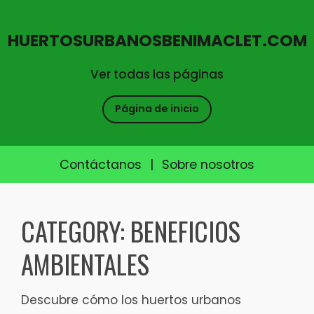
HUERTOSURBANOSBENIMACLET.COM
Ver todas las páginas
Página de inicio
Contáctanos
|
Sobre nosotros
Skip
to
CATEGORY:
BENEFICIOS
content
AMBIENTALES
Descubre cómo los huertos urbanos