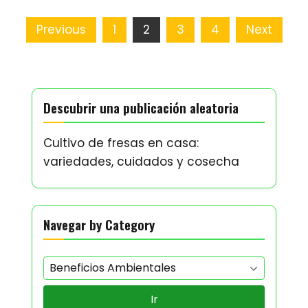
Posts
Previous
1
2
3
4
Next
pagination
Descubrir una publicación aleatoria
Cultivo de fresas en casa:
variedades, cuidados y cosecha
Navegar by Category
Ir