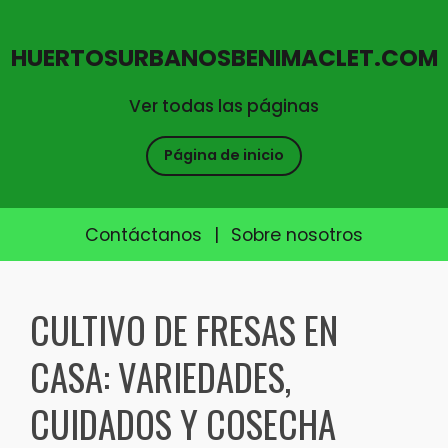
HUERTOSURBANOSBENIMACLET.COM
Ver todas las páginas
Página de inicio
Contáctanos
|
Sobre nosotros
Skip
to
CULTIVO DE FRESAS EN
content
CASA: VARIEDADES,
CUIDADOS Y COSECHA