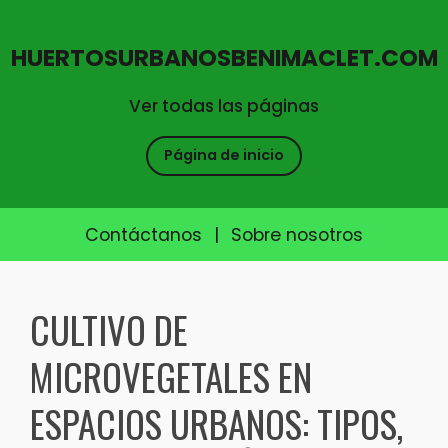
HUERTOSURBANOSBENIMACLET.COM
Ver todas las páginas
Página de inicio
Contáctanos
|
Sobre nosotros
Skip
to
CULTIVO DE
content
MICROVEGETALES EN
ESPACIOS URBANOS: TIPOS,