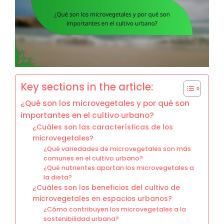
Key sections in the article:
¿Qué son los microvegetales y por qué son
importantes en el cultivo urbano?
¿Cuáles son las características de los
microvegetales?
¿Qué variedades de microvegetales son más
comunes en el cultivo urbano?
¿Qué nutrientes aportan los microvegetales a
la dieta?
¿Cuáles son los beneficios del cultivo de
microvegetales en espacios urbanos?
¿Cómo contribuyen los microvegetales a la
sostenibilidad urbana?