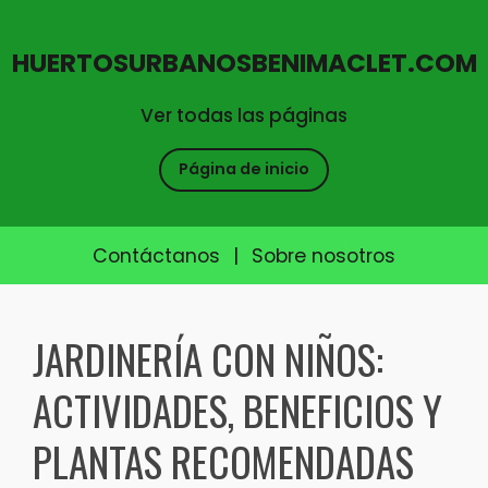
HUERTOSURBANOSBENIMACLET.COM
Ver todas las páginas
Página de inicio
Contáctanos
|
Sobre nosotros
Skip
to
JARDINERÍA CON NIÑOS:
content
ACTIVIDADES, BENEFICIOS Y
PLANTAS RECOMENDADAS