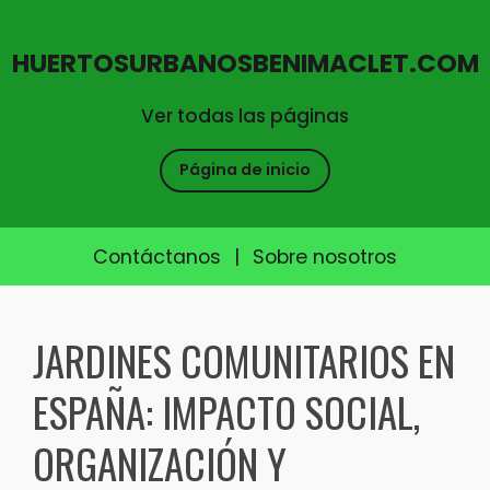
HUERTOSURBANOSBENIMACLET.COM
Ver todas las páginas
Página de inicio
Contáctanos
|
Sobre nosotros
Skip
to
JARDINES COMUNITARIOS EN
content
ESPAÑA: IMPACTO SOCIAL,
ORGANIZACIÓN Y