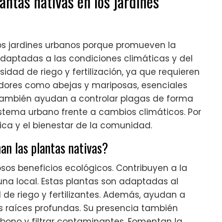
antas nativas en los jardines
los jardines urbanos porque promueven la
 adaptadas a las condiciones climáticas y del
idad de riego y fertilización, ya que requieren
dores como abejas y mariposas, esenciales
 también ayudan a controlar plagas de forma
sistema urbano frente a cambios climáticos. Por
tica y el bienestar de la comunidad.
an las plantas nativas?
os beneficios ecológicos. Contribuyen a la
una local. Estas plantas son adaptadas al
 de riego y fertilizantes. Además, ayudan a
us raíces profundas. Su presencia también
rbono y filtrar contaminantes. Fomentan la